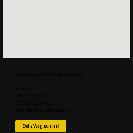
Neunziggrad Heil & Fladung GbR
Steinhof 1
36157 Ebersburg
Tel.: 0151 20847120
Mail: info@neunziggrad.eu
Dein Weg zu uns!