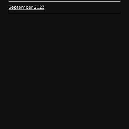
September 2023
KATEGORIEN
3D-Printing
Uncategorized
META
Anmelden
Feed der Einträge
Kommentare-Feed
WordPress.org