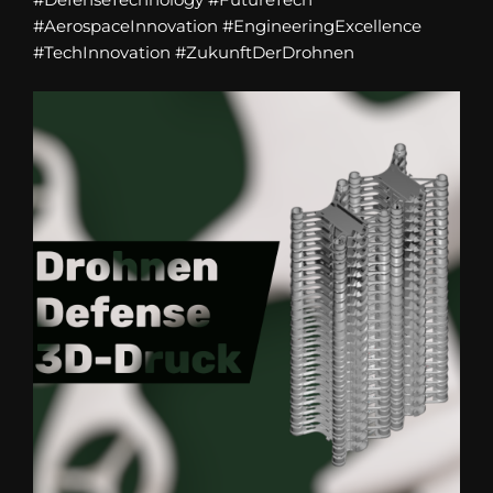
#AerospaceInnovation #EngineeringExcellence
#TechInnovation #ZukunftDerDrohnen