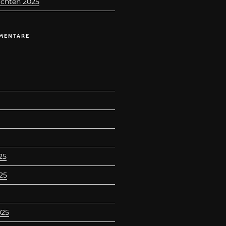
chten 2025
MENTARE
25
25
025